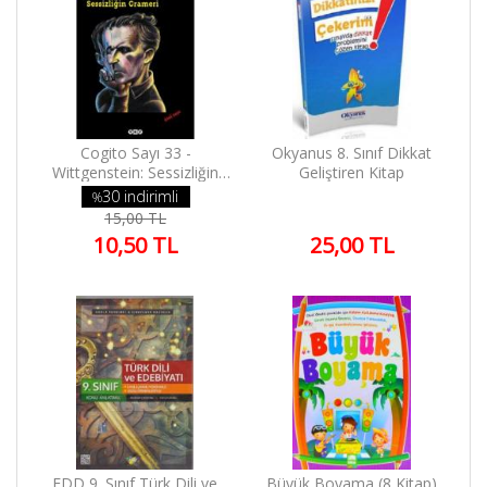
Cogito Sayı 33 -
Okyanus 8. Sınıf Dikkat
Wittgenstein: Sessizliğin
Geliştiren Kitap
Grameri
30 indirimli
%
15,00 TL
10,50 TL
25,00 TL
FDD 9. Sınıf Türk Dili ve
Büyük Boyama (8 Kitap)