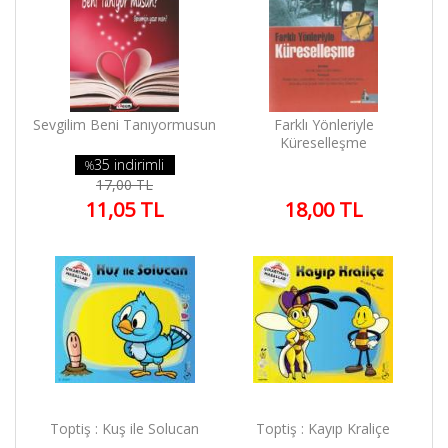
Sevgilim Beni Tanıyormusun
Farklı Yönleriyle
Küreselleşme
35 indirimli
%
17,00 TL
11,05 TL
18,00 TL
Toptiş : Kuş ile Solucan
Toptiş : Kayıp Kraliçe