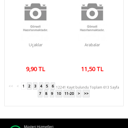
Uçaklar
Arabalar
9,90 TL
11,50 TL
<<
<
1
2
3
4
5
6
12241 Kayıt bulundu Toplam 613 Sayfa
7
8
9
10
11-20
>
>>
Müşteri Hizmetleri