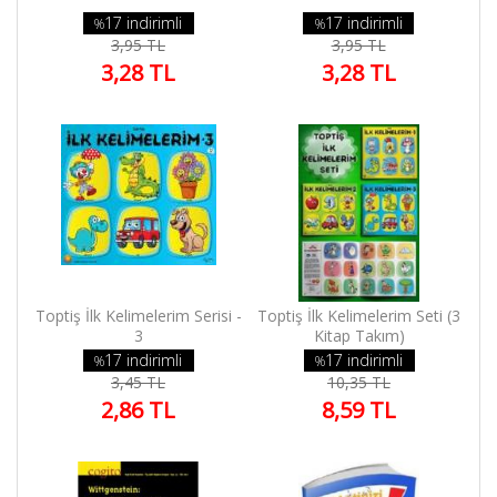
17 indirimli
17 indirimli
%
%
3,95 TL
3,95 TL
3,28 TL
3,28 TL
Toptiş İlk Kelimelerim Serisi -
Toptiş İlk Kelimelerim Seti (3
3
Kitap Takım)
17 indirimli
17 indirimli
%
%
3,45 TL
10,35 TL
2,86 TL
8,59 TL