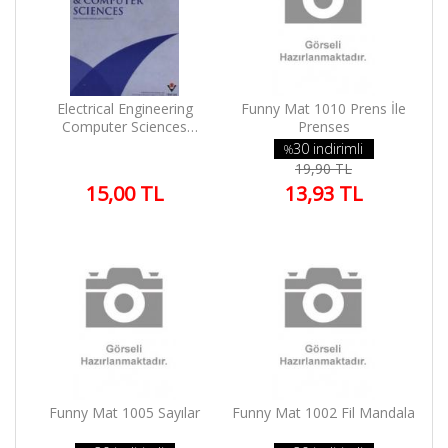
3.SINIF
4.SINIF
Kitaplar
Kitaplar-
Electrical Engineering
Funny Mat 1010 Prens İle
Final
Computer Sciences
Prenses
(22.1.2014)
30 indirimli
%
Elit Kitap
19,90 TL
Yardım
15,00 TL
13,93 TL
Sipariş
Takip
Detaylı
Arama
Kategoriler
Yazarlar
Yayınevleri
Funny Mat 1005 Sayılar
Funny Mat 1002 Fil Mandala
Kargo ve
Teslimat