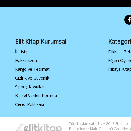
Elit Kitap Kurumsal
Kategori
İletişim
Dikkat - Ze
Hakkımızda
Eğitici Oyun
Kargo ve Teslimat
Hikâye Kitap
Gizlilik ve Güvenlik
Sipariş Koşulları
Kişisel Verileri Koruma
Çerez Politikası
Tüm hakları saklıdır. ~ 2018 Elitkitap
Bahçelievler Mah. Okulönü Cad. No:18