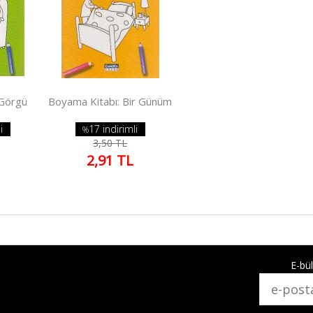
 Görgü
Boyama Kitabı: Bir Günüm
i
17 indirimli
%
3,50 TL
2,91 TL
E-bül