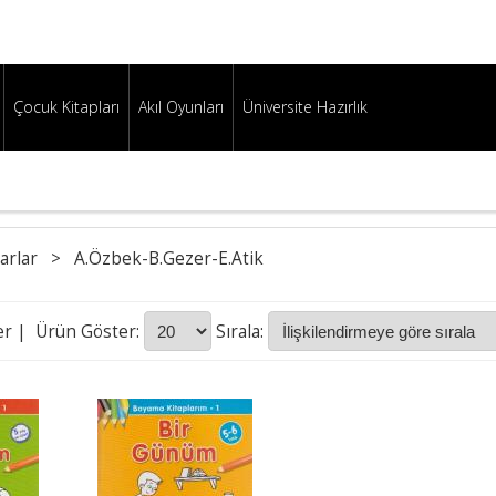
Çocuk Kitapları
Akıl Oyunları
Üniversite Hazırlık
arlar
>
A.Özbek-B.Gezer-E.Atik
er
| Ürün Göster:
Sırala: