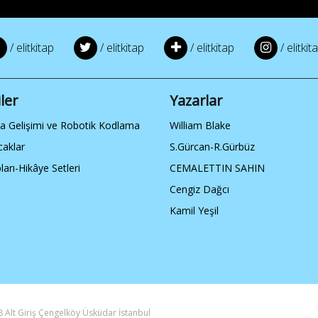
/ elitkitap
/ elitkitap
/ elitkitap
/ elitkit
ler
Yazarlar
ka Gelişimi ve Robotik Kodlama
William Blake
caklar
S.Gürcan-R.Gürbüz
ları-Hikâye Setleri
CEMALETTIN SAHIN
Cengiz Dağcı
Kamil Yeşil
 Alt Giriş Çengelköy Üsküdar İstanbul