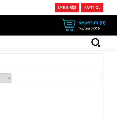
ÜYE GİRİŞİ
KAYIT OL
Sepetim (
0
)
Toplam
0,00