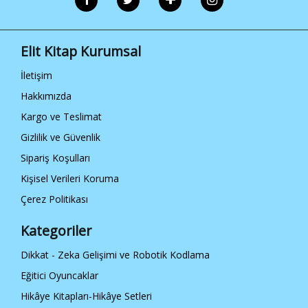
İletişim
Elit Kitap
Elit Kitap Kurumsal
Sosyal
Medya
İletişim
Hakkımızda
/ elitkitap
Kargo ve Teslimat
/ elitkitap
Gizlilik ve Güvenlik
/ elitkitap
Sipariş Koşulları
/ elitkitap
Kişisel Verileri Koruma
Çerez Politikası
Kategoriler
Dikkat - Zeka Gelişimi ve Robotik Kodlama
Eğitici Oyuncaklar
Hikâye Kitapları-Hikâye Setleri