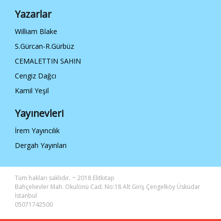
Yazarlar
William Blake
S.Gürcan-R.Gürbüz
CEMALETTIN SAHIN
Cengiz Dağcı
Kamil Yeşil
Yayınevleri
İrem Yayıncılık
Dergah Yayınları
Tüm hakları saklıdır. ~ 2018 Elitkitap
Bahçelievler Mah. Okulönü Cad. No:18 Alt Giriş Çengelköy Üsküdar
İstanbul
05071742500