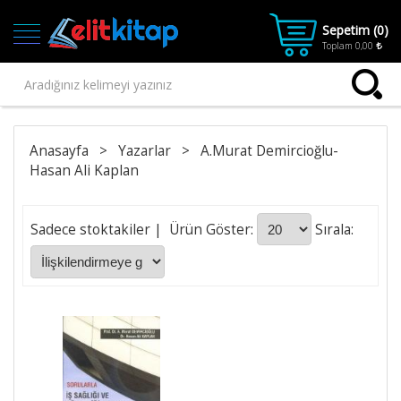
Sepetim (
0
)
Toplam
0,00
Ana
Kategoriler
Anasayfa
>
Yazarlar
>
A.Murat Demircioğlu-
Hasan Ali Kaplan
Ana Sayfa
Kitap
1.SINIF
Sadece stoktakiler
| Ürün Göster:
Sırala:
2.SINIF
3.SINIF
4.SINIF
Kitaplar
Kitaplar-
Final