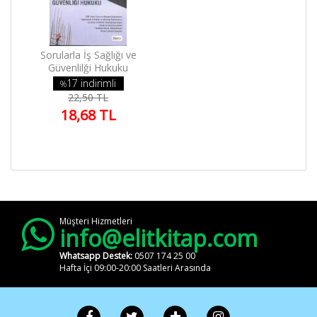
Elit Kitap
Yardım
Sorularla İş Sağlığı ve
Sipariş
Güvenlilği Hukuku
Takip
17 indirimli
%
Detaylı
22,50 TL
Arama
18,68 TL
Kategoriler
Yazarlar
Yayınevleri
Kargo ve
Teslimat
Müşteri Hizmetleri
info@elitkitap.com
Gizlilik ve
Güvenlik
Whatsapp Destek:
0507 174 25 00
Hafta İçi 09:00-20:00 Saatleri Arasında
Sipariş
Koşulları
Hakkımızda