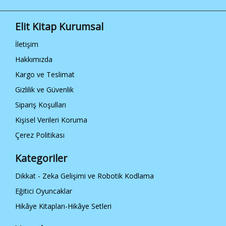
İletişim
Elit Kitap Kurumsal
Elit Kitap
Sosyal
İletişim
Medya
Hakkımızda
/ elitkitap
Kargo ve Teslimat
Gizlilik ve Güvenlik
/ elitkitap
Sipariş Koşulları
/ elitkitap
Kişisel Verileri Koruma
/ elitkitap
Çerez Politikası
Kategoriler
Dikkat - Zeka Gelişimi ve Robotik Kodlama
Eğitici Oyuncaklar
Hikâye Kitapları-Hikâye Setleri