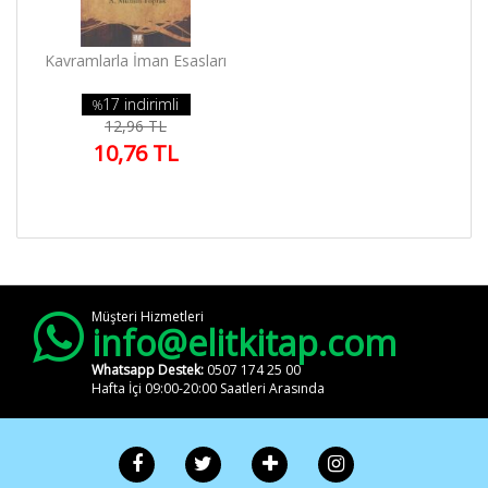
Elit Kitap
Yardım
Kavramlarla İman Esasları
Sipariş
17 indirimli
%
Takip
12,96 TL
Detaylı
10,76 TL
Arama
Kategoriler
Yazarlar
Yayınevleri
Kargo ve
Müşteri Hizmetleri
Teslimat
info@elitkitap.com
Gizlilik ve
Whatsapp Destek:
0507 174 25 00
Güvenlik
Hafta İçi 09:00-20:00 Saatleri Arasında
Sipariş
Koşulları
Hakkımızda