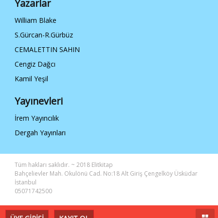
Yazarlar
William Blake
S.Gürcan-R.Gürbüz
CEMALETTIN SAHIN
Cengiz Dağcı
Kamil Yeşil
Yayınevleri
İrem Yayıncılık
Dergah Yayınları
Tüm hakları saklıdır. ~ 2018 Elitkitap
Bahçelievler Mah. Okulönü Cad. No:18 Alt Giriş Çengelköy Üsküdar
İstanbul
05071742500