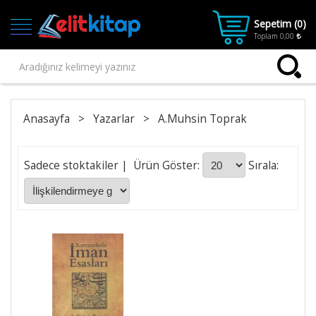
Sepetim (
0
)
Toplam
0,00
Ana
Kategoriler
Anasayfa
>
Yazarlar
>
A.Muhsin Toprak
Ana Sayfa
Kitap
Sadece stoktakiler
| Ürün Göster:
Sırala:
1.SINIF
2.SINIF
3.SINIF
4.SINIF
Kitaplar
Kitaplar-
Final