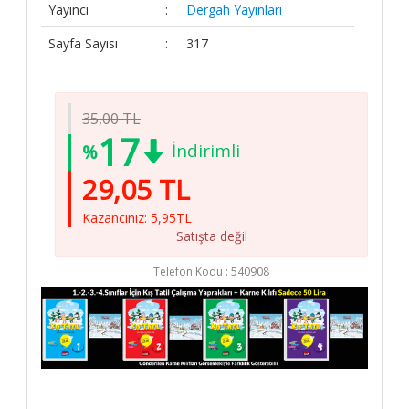
Yayıncı
:
Dergah Yayınları
Sipariş
Koşulları
Sayfa Sayısı
:
317
Hakkımızda
İletişim
35,00 TL
Elit Kitap
17
İndirimli
%
Sosyal
Medya
29,05 TL
/ elitkitap
Kazancınız: 5,95TL
Satışta değil
/ elitkitap
Telefon Kodu :
540908
/ elitkitap
/ elitkitap