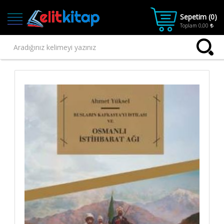
Sepetim (
0
)
Toplam
0,00
Ana
Kategoriler
Ana Sayfa
Kitap
1.SINIF
2.SINIF
3.SINIF
4.SINIF