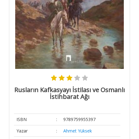
Kitaplar
Kitaplar-
Final
Elit Kitap
Yardım
Sipariş
Takip
Detaylı
Arama
Kategoriler
Rusların Kafkasyayı İstilası ve Osmanlı
Yazarlar
İstihbarat Ağı
Yayınevleri
Kargo ve
ISBN
:
9789759955397
Teslimat
Gizlilik ve
Yazar
:
Ahmet Yüksek
Güvenlik