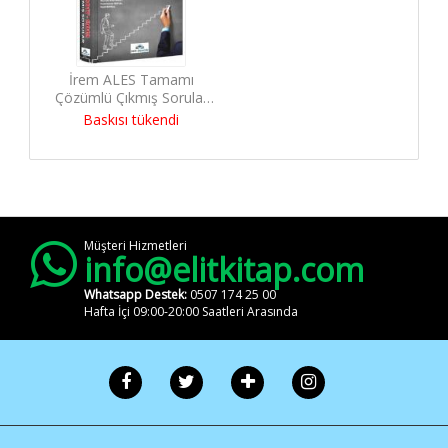
İrem ALES Tamamı
Çözümlü Çıkmış Sorular
2012-2017
Baskısı tükendi
Müşteri Hizmetleri
info@elitkitap.com
Whatsapp Destek:
0507 174 25 00
Hafta İçi 09:00-20:00 Saatleri Arasında