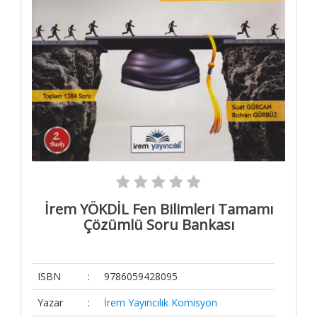
Kitaplar
Kitaplar-
Final
Elit Kitap
Yardım
Sipariş
Takip
Detaylı
Arama
Kategoriler
İrem YÖKDİL Fen Bilimleri Tamamı
Yazarlar
Çözümlü Soru Bankası
Yayınevleri
Kargo ve
Teslimat
ISBN
:
9786059428095
Gizlilik ve
Yazar
:
İrem Yayıncılık Komisyon
Güvenlik