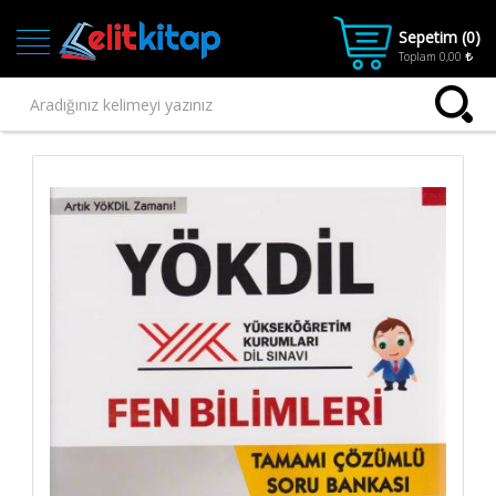
Sepetim (
0
)
Toplam
0,00
Ana
Kategoriler
Ana Sayfa
Kitap
1.SINIF
2.SINIF
3.SINIF
4.SINIF