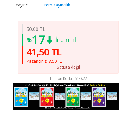
Yayıncı
:
İrem Yayıncılık
Sipariş
Koşulları
Hakkımızda
50,00 TL
İletişim
17
İndirimli
%
Elit Kitap
41,50 TL
Sosyal
Medya
Kazancınız: 8,50TL
Satışta değil
/ elitkitap
/ elitkitap
Telefon Kodu :
644822
/ elitkitap
/ elitkitap