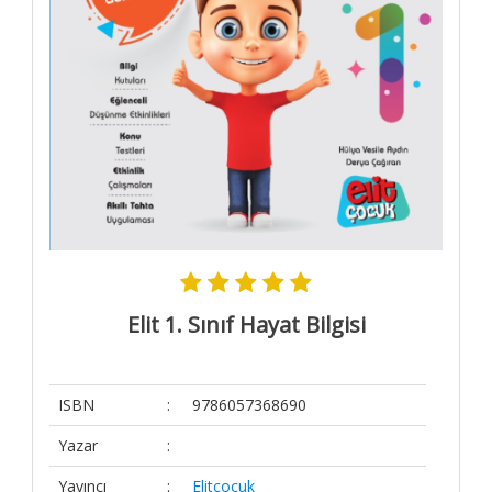
4.SINIF
Kitaplar
Kitaplar-
Final
Elit Kitap
Yardım
Sipariş
Takip
Detaylı
Arama
Elit 1. Sınıf Hayat Bilgisi
Kategoriler
Yazarlar
Yayınevleri
ISBN
:
9786057368690
Kargo ve
Yazar
:
Teslimat
Gizlilik ve
Yayıncı
:
Elitçocuk