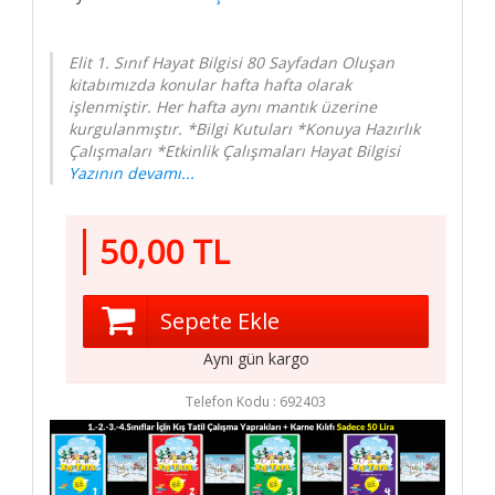
Güvenlik
Sipariş
Elit 1. Sınıf Hayat Bilgisi 80 Sayfadan Oluşan
Koşulları
kitabımızda konular hafta hafta olarak
işlenmiştir. Her hafta aynı mantık üzerine
Hakkımızda
kurgulanmıştır. *Bilgi Kutuları *Konuya Hazırlık
İletişim
Çalışmaları *Etkinlik Çalışmaları Hayat Bilgisi
Yazının devamı...
Elit Kitap
Sosyal
Medya
50,00 TL
/ elitkitap
Sepete Ekle
/ elitkitap
Aynı gün kargo
/ elitkitap
Telefon Kodu :
692403
/ elitkitap