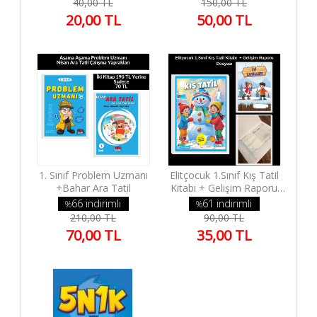
40,00 TL
150,00 TL
20,00 TL
50,00 TL
1. Sınıf Problem Uzmanı
Elitçocuk 1.Sınıf Kış Tatil
+Bahar Ara Tatil
Kitabı + Gelişim Raporu
Dosyası
66 indirimli
61 indirimli
%
%
210,00 TL
90,00 TL
70,00 TL
35,00 TL