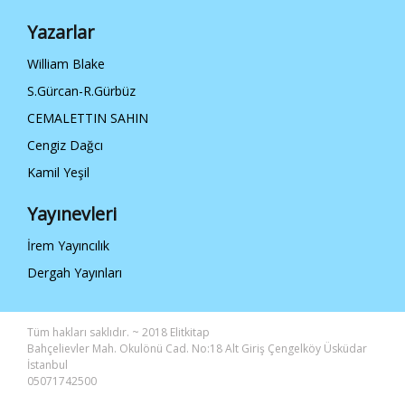
Yazarlar
William Blake
S.Gürcan-R.Gürbüz
CEMALETTIN SAHIN
Cengiz Dağcı
Kamil Yeşil
Yayınevleri
İrem Yayıncılık
Dergah Yayınları
Tüm hakları saklıdır. ~ 2018 Elitkitap
Bahçelievler Mah. Okulönü Cad. No:18 Alt Giriş Çengelköy Üsküdar
İstanbul
05071742500