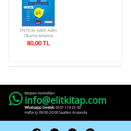
5N1K ile Adım Adım
Okuma Anlama
80,00 TL
Müşteri Hizmetleri
info@elitkitap.com
Whatsapp Destek:
0507 174 25 00
Hafta İçi 09:00-20:00 Saatleri Arasında