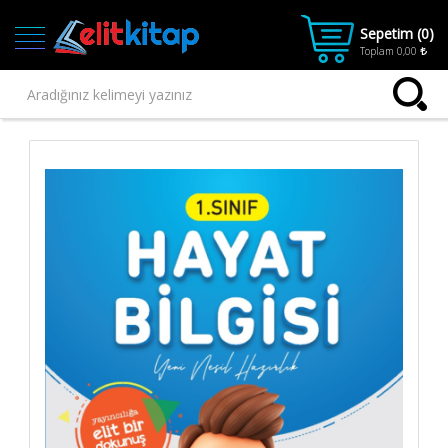
Sepetim (
0
)
Toplam
0,00
Ana
Kategoriler
Ana Sayfa
Kitap
1.SINIF
2.SINIF
3.SINIF