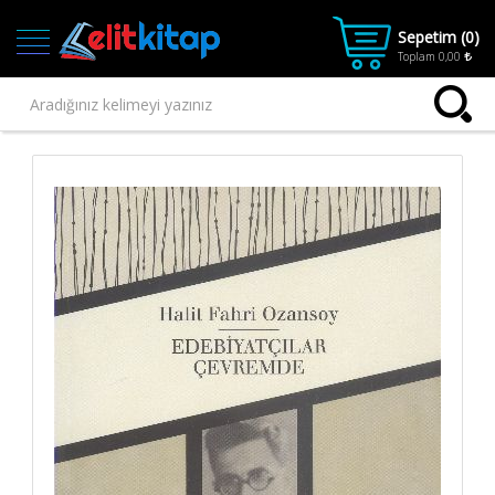
Sepetim (
0
)
Toplam
0,00
Ana
Kategoriler
Ana Sayfa
Kitap
1.SINIF
2.SINIF
3.SINIF
4.SINIF