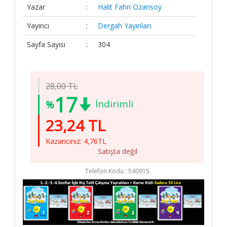
Yazar
:
Halit Fahri Ozansoy
Sipariş
Koşulları
Yayıncı
:
Dergah Yayınları
Hakkımızda
Sayfa Sayısı
:
304
İletişim
Elit Kitap
28,00 TL
Sosyal
17
Medya
İndirimli
%
23,24 TL
/ elitkitap
/ elitkitap
Kazancınız: 4,76TL
Satışta değil
/ elitkitap
Telefon Kodu :
540915
/ elitkitap