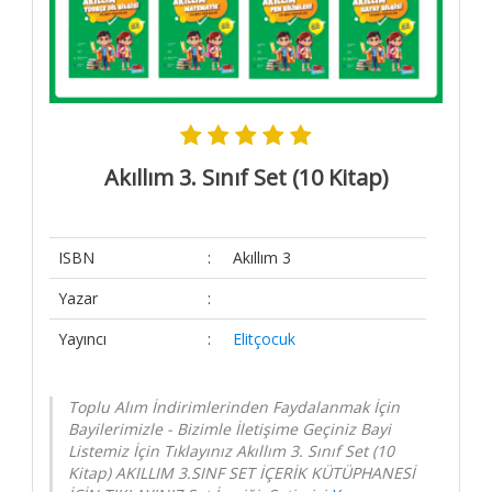
4.SINIF
Kitaplar
Kitaplar-
Final
Elit Kitap
Akıllım 3. Sınıf Set (10 Kitap)
Yardım
Sipariş
Takip
ISBN
:
Akıllım 3
Detaylı
Yazar
:
Arama
Kategoriler
Yayıncı
:
Elitçocuk
Yazarlar
Yayınevleri
Toplu Alım İndirimlerinden Faydalanmak İçin
Bayilerimizle - Bizimle İletişime Geçiniz Bayi
Kargo ve
Listemiz İçin Tıklayınız Akıllım 3. Sınıf Set (10
Teslimat
Kitap) AKILLIM 3.SINF SET İÇERİK KÜTÜPHANESİ