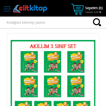
Sepetim (
0
)
Toplam
0,00
Ana
Kategoriler
Ana Sayfa
Kitap
1.SINIF
2.SINIF
3.SINIF