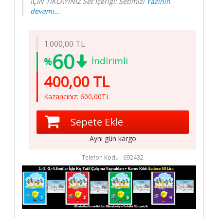
Gizlilik ve
İÇİN TIKLAYINIZ Set İçeriği: Setimizi
Yazının
devamı...
Güvenlik
Sipariş
Koşulları
1.000,00 TL
Hakkımızda
60
İndirimli
%
İletişim
400,00 TL
Elit Kitap
Kazancınız: 600,00TL
Sosyal
Medya
Sepete Ekle
/ elitkitap
Aynı gün kargo
/ elitkitap
Telefon Kodu :
692432
/ elitkitap
/ elitkitap