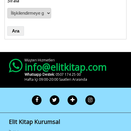
Hakkımızda
Sırala
İletişim
Elit Kitap
Sosyal
Medya
/ elitkitap
/ elitkitap
Müşteri Hizmetleri
info@elitkitap.com
/ elitkitap
Whatsapp Destek:
0507 174 25 00
/ elitkitap
Hafta İçi 09:00-20:00 Saatleri Arasında
Elit Kitap Kurumsal