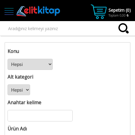
Sepetim (
0
)
Toplam
0,00
Ana
Konu
Kategoriler
Ana Sayfa
Kitap
Alt kategori
1.SINIF
2.SINIF
3.SINIF
Anahtar kelime
4.SINIF
Kitaplar
Kitaplar-
Ürün Adı
Final