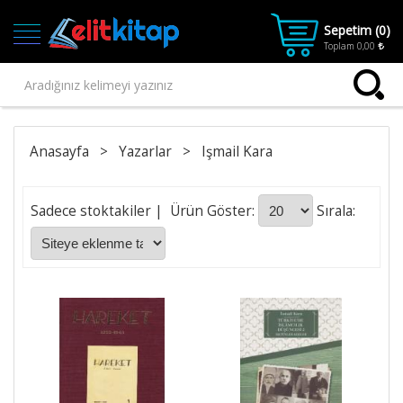
Sepetim (
0
)
Toplam
0,00
Ana
Anasayfa
>
Yazarlar
>
Işmail Kara
Kategoriler
Ana Sayfa
Sadece stoktakiler
| Ürün Göster:
Sırala:
Kitap
1.SINIF
2.SINIF
3.SINIF
4.SINIF
Kitaplar
Kitaplar-