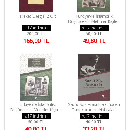
Final
Elit Kitap
Hareket Dergisi 2 Cilt
Türkiye'de İslamcılık
Yardım
Düşüncesi - Metinler Kişiler-
2
17 indirimli
17 indirimli
%
%
Sipariş
200,00 TL
60,00 TL
Takip
166,00 TL
49,80 TL
Detaylı
Arama
Kategoriler
Yazarlar
Yayınevleri
Kargo ve
Teslimat
Gizlilik ve
Türkiye'de İslamcılık
Saz u Söz Arasında Cınucen
Düşüncesi - Metinler Kişiler-
Tanrıkorur Un Hatıraları
Güvenlik
1
17 indirimli
17 indirimli
%
%
Sipariş
60,00 TL
40,00 TL
Koşulları
49,80 TL
33,20 TL