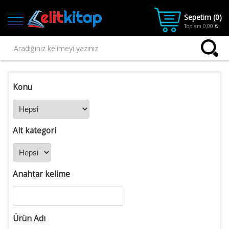
Sepetim (
0
)
Toplam
0,00
Ana
Konu
Kategoriler
Ana Sayfa
Kitap
Alt kategori
1.SINIF
2.SINIF
3.SINIF
Anahtar kelime
4.SINIF
Kitaplar
Kitaplar-
Ürün Adı
Final