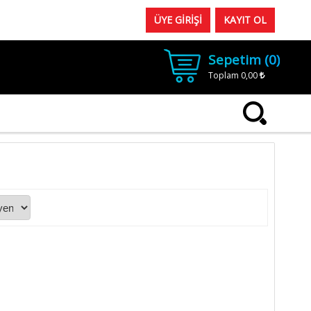
ÜYE GİRİŞİ
KAYIT OL
Sepetim (
0
)
Toplam
0,00