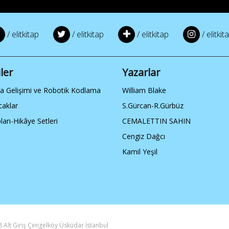
/ elitkitap
/ elitkitap
/ elitkitap
/ elitkit
ler
Yazarlar
ka Gelişimi ve Robotik Kodlama
William Blake
caklar
S.Gürcan-R.Gürbüz
ları-Hikâye Setleri
CEMALETTIN SAHIN
Cengiz Dağcı
Kamil Yeşil
 Alt Giriş Çengelköy Üsküdar İstanbul