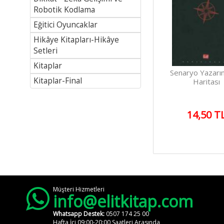
Sosyal
Robotik Kodlama
Medya
Eğitici Oyuncaklar
/ elitkitap
Hikâye Kitapları-Hikâye
Setleri
/ elitkitap
Kitaplar
/ elitkitap
Senaryo Yazarın
Kitaplar-Final
Haritası
/ elitkitap
14,50 T
Müşteri Hizmetleri
info@elitkitap.com
Whatsapp Destek:
0507 174 25 00
Hafta İçi 09:00-20:00 Saatleri Arasında