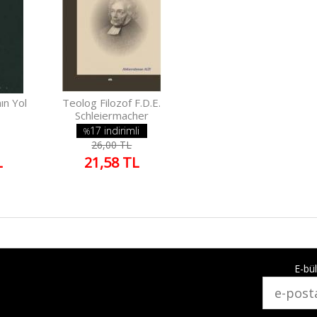
ın Yol
Teolog Filozof F.D.E.
Schleiermacher
17 indirimli
%
26,00 TL
L
21,58 TL
E-bül