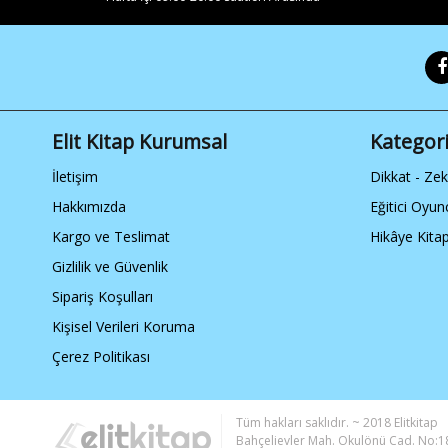
Elit Kitap Kurumsal
Kategori
İletişim
Dikkat - Ze
Hakkımızda
Eğitici Oyun
Kargo ve Teslimat
Hikâye Kitap
Gizlilik ve Güvenlik
Sipariş Koşulları
Kişisel Verileri Koruma
Çerez Politikası
Tüm hakları saklıdır. ~ 2018 Elitkitap
Bahçelievler Mah. Okulönü Cad. No:18